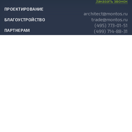
Заказать звонок
ПРОЕКТИРОВАНИЕ
architect@montos.ru
trade@montos.ru
БЛАГОУСТРОЙСТВО
(495) 773-01-51
ПАРТНЕРАМ
(499) 714-88-31
ГОТОВЫЕ ПРОЕКТЫ
О КОМПАНИИ
НОВОСТИ
СТАТЬИ
АКЦИИ
© 2026 Montos.ru. Все права защищены.
Разработка интернет-магазина
«UMA Digital»