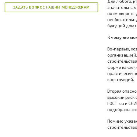
Для любого, к
значительных
ЗАДАТЬ ВОПРОС НАШИМ МЕНЕДЖЕРАМ
возможность 
необязательну
будущий дом н
К чему же мо
Во-первых, хо
организацией.
строительства
фирме какие-л
практически н
конструкций.
Вторая опасно
высокий риск 
ГОСТ-ов и СНИ
подобраны ти
Помимо указан
строительство