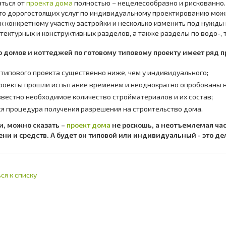
аться от
проекта дома
полностью – нецелесообразно и рискованно.
то дорогостоящих услуг по индивидуальному проектированию мож
к конкретному участку застройки и несколько изменить под нужд
тектурных и конструктивных разделов, а также разделы по водо-,
о домов и коттеджей по готовому типовому проекту имеет ряд 
 типового проекта существенно ниже, чем у индивидуального;
роекты прошли испытание временем и неоднократно опробованы н
звестно необходимое количество стройматериалов и их состав;
я процедура получения разрешения на строительство дома.
и, можно сказать –
проект дома
не роскошь, а неотъемлемая час
ени и средств. А будет он типовой или индивидуальный - это д
ся к списку