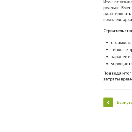
Итак, отказыв
реально. Вмес
адаптировать 
комплекс архи
Строительств
стоимость
типовые п
заранее и
упрощаетс
Подводя итог
затраты врем
Вернуть