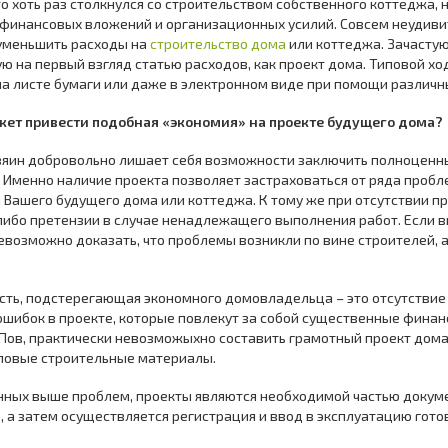
то хоть раз столкнулся со строительством собственного коттеджа, 
 финансовых вложений и организационных усилий. Совсем неудив
уменьшить расходы на
строительство дома
или коттеджа. Зачастую
ю на первый взгляд статью расходов, как проект дома. Типовой хо
а листе бумаги или даже в электронном виде при помощи различн
жет привести подобная «экономия» на проекте будущего дома?
зяин добровольно лишает себя возможности заключить полноценны
 Именно наличие проекта позволяет застраховаться от ряда пробл
 Вашего будущего дома или коттеджа. К тому же при отсутствии п
ибо претензии в случае ненадлежащего выполнения работ. Если вы
евозможно доказать, что проблемы возникли по вине строителей, а
сть, подстерегающая экономного домовладельца – это отсутствие с
ошибок в проекте, которые повлекут за собой существенные финан
Пов, практически невозможыхно составить грамотный проект дома,
повые строительные материалы.
ных выше проблем, проекты являются необходимой частью докуме
, а затем осуществляется регистрация и ввод в эксплуатацию гото