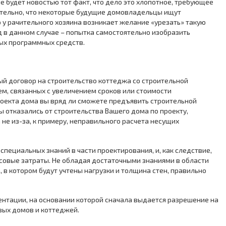
не будет новостью тот факт, что дело это хлопотное, требующее
ительно, что некоторые будущие домовладельцы ищут
 у рачительного хозяина возникает желание «урезать» такую
д в данном случае – попытка самостоятельно изобразить
ых программных средств.
й договор на строительство коттеджа со строительной
ем, связанных с увеличением сроков или стоимости
роекта дома вы вряд ли сможете предъявить строительной
 отказались от строительства Вашего дома по проекту,
 не из-за, к примеру, неправильного расчета несущих
пециальных знаний в части проектирования, и, как следствие,
совые затраты. Не обладая достаточными знаниями в области
 в котором будут учтены нагрузки и толщина стен, правильно
нтации, на основании которой сначала выдается разрешение на
вых домов и коттеджей.