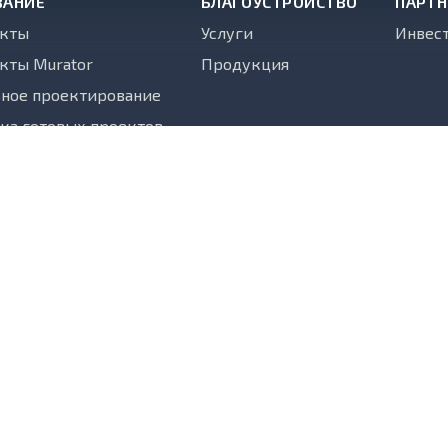
ВАНИЕ
БЛАГОУСТРОЙСТВО
ПАРТ
екты
Услуги
Инвес
кты Murator
Продукция
ное проектирование
ка готовых проектов