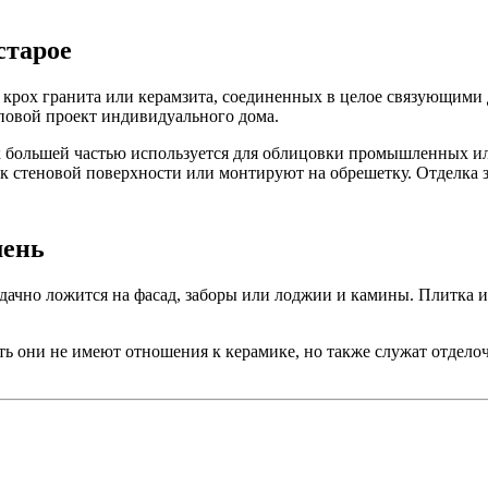
старое
рох гранита или керамзита, соединенных в целое связующими д
повой проект индивидуального дома.
ак большей частью используется для облицовки промышленных и
к стеновой поверхности или монтируют на обрешетку. Отделка з
мень
 удачно ложится на фасад, заборы или лоджии и камины. Плитка 
оть они не имеют отношения к керамике, но также служат отдел