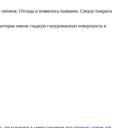
пятачок. Отсюда и появилось название. Сверху покрыта
 которые имели гладкую глазурованную поверхность и
, закладывают в сметы расчетов под
проекты домов для