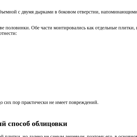
бъемной с двумя дырками в боковом отверстии, напоминающими 
две половинки. Обе части монтировались как отдельные плитки,
отнести:
до сих пор практически не имеет повреждений.
й способ облицовки
плитки, но далеко не самым дешевым, поэтому его, в основном