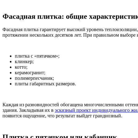
Фасадная плитка: общие характеристи
Фасадная плитка гарантирует высокий уровень теплоизоляции,
протяжении нескольких десятков лет. При правильном выборе 
плитка с «пятачком»;
клинкер;
котто;
керамогранит;
полимерпесчаник;
плиты габаритных размеров.
Каждая из разновидностей обогащена многочисленными оттен
здания. Закладывая их в
эскизный проект индивидуального жи
появится ощущение, что результат выйдет грандиозный.
Плитка с пятачком или кабанчик