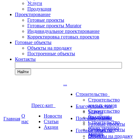
Услуги
Продукция
Проектирование
Готовые проекты
Готовые проекты Murator
Индивидуальное проектирование
Корректировка готовых проектов
Готовые объекты
Объекты на продажу
Построенные объекты
Контакты
Найти
...
Строительство
Строительство
Пресс-кит
жилых домов
Благоустройство
Строительство
Услуги
О
Новости
бассейнов
Продукция
Проектирование
Главная
нас
Статьи
Строительство
Готовые проекты
Акции
общественных
Готовые проекты
Готовые объекты
зданий
Murator
Объекты на продажу
Построенные