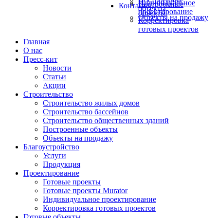
Индивидуальное
Построенные
Контакты
объекты
проектирование
объекты
Объекты на продажу
Корректировка
готовых проектов
Главная
О нас
Пресс-кит
Новости
Статьи
Акции
Строительство
Строительство жилых домов
Строительство бассейнов
Строительство общественных зданий
Построенные объекты
Объекты на продажу
Благоустройство
Услуги
Продукция
Проектирование
Готовые проекты
Готовые проекты Murator
Индивидуальное проектирование
Корректировка готовых проектов
Готовые объекты