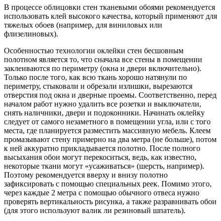
В процессе облицовки стен тканевыми обоями рекомендуется
использовать клей высокого качества, который применяют для
тяжелых обоев (например, для виниловых или
флизелиновых).
Особенностью технологии оклейки стен бесшовным
полотном является то, что сначала все стены в помещении
заклеиваются по периметру (окна и двери включительно).
Только после того, как всю ткань хорошо натянули по
периметру, стыковали и обрезали излишки, вырезаются
отверстия под окна и дверные проемы. Соответственно, перед
началом работ нужно удалить все розетки и выключатели,
снять наличники, двери и подоконники. Начинать оклейку
следует от самого незаметного в помещении угла, или с того
места, где планируется разместить массивную мебель. Клеем
промазывают стену примерно на два метра (не больше), потом
к ней аккуратно прикладывается полотно. После полного
высыхания обои могут перекоситься, ведь, как известно,
некоторые ткани могут «усаживаться» (шерсть, например).
Поэтому рекомендуется вверху и внизу полотно
зафиксировать с помощью специальных реек. Помимо этого,
через каждые 2 метра с помощью обычного отвеса нужно
проверять вертикальность рисунка, а также разравнивать обои
(для этого используют валик ли резиновый шпатель).