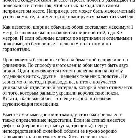
поверхности стены так, чтобы стык находился в самом
неприметном месте. Например, это может быть малозаметный
угол в комнате, или место, где планируется разместить мебель.
Как известно, ширина обычных обоев составляет максимум 1
метр, бесшовные же производятся шириной от 2,5 до 3-х
метров. И если обычные клеятся по вертикали и отдельными
полосами, то бесшовные – цельным полотном и по
горизонтали.
Производятся бесшовные обои на бумажной основе или на
флизелине. По способу изготовления обои могут быть двух
видов. Одни производятся путем наклеивания на основу
отдельных ниток, другие – цельных тканевых полотен. Не
зависимо от метода производства, в итоге получается
уникальный отделочный материал, который мало отличается
от того, которым раньше украшали королевские покои.
Кстати, тканевые обои – это еще и дополнительная
звукоизоляция помещения.
Вместе с явными достоинствами, у этого материала есть
также определенные недостатки. Если на стенах имеются
дефекты (неровности, выступы, трещины), перед
непосредственной оклейкой обоями ее нужно хорошо
зашпаклевать и оштукатурить. Хотя, если дефекты