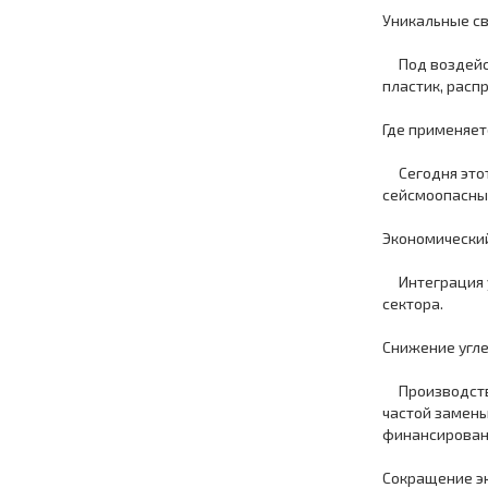
Уникальные с
Под воздейств
пластик, расп
Где применяет
Сегодня этот 
сейсмоопасны
Экономический
Интеграция 
сектора.
Снижение угл
Производство
частой замены
финансировани
Сокращение э