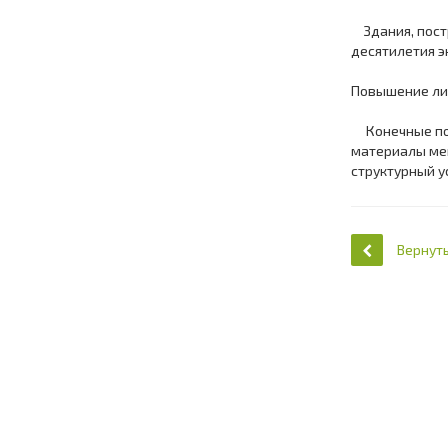
Здания, постр
десятилетия э
Повышение ли
Конечные пок
материалы ме
структурный у
Вернуть