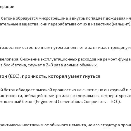
нерации
бетоне образуется микротрещина и внутрь попадает дождевая или
ательные вещества, они перерабатывают их в известняк (кальцит)
вестняк естественным путем заполняет и затягивает трещину изн
велопера: Снижение эксплуатационных расходов на ремонт фундам
з био-бетона, служат в 2–3 раза дольше обычных.
тон (ECC), прочность, которая умеет гнуться
бетон обладает высокой прочностью на сжатие, но он хрупкий и л
активности, вибраций от метро или экстремальных температурных
омпозитный бетон (Engineered Cementitious Composites — ECC).
ктически неотличим от обычного цемента, но его структура про