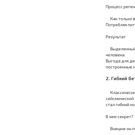
Процесс реге
Как только в 
Потребляя пит
Результат
Выделенный из
человека.
Выгода для де
построенные и
2. Гибкий бе
Классический 
сейсмической 
стал гибкий к
В чем секрет?
Внешне он пра