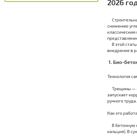
2026 го
Строительная 
снижению угле
классическим
представление
В этой стать
внедрение в р
1. Био-бетон
Технология са
Трещины — гл
запускает кор
ручного труда
Как это работ
В бетонную см
кальция). В с