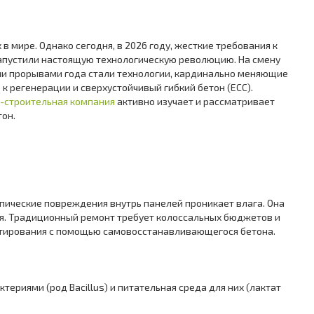
 мире. Однако сегодня, в 2026 году, жесткие требования к
 запустили настоящую технологическую революцию. На смену
ми прорывами года стали технологии, кардинально меняющие
к регенерации и сверхустойчивый гибкий бетон (ECC).
-строительная компания
активно изучает и рассматривает
он.
ические повреждения внутрь панелей проникает влага. Она
ия. Традиционный ремонт требует колоссальных бюджетов и
ектирования с помощью самовосстанавливающегося бетона.
риями (род Bacillus) и питательная среда для них (лактат