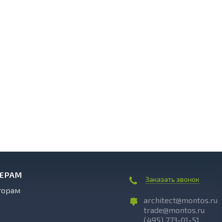
НЕРАМ
Заказать звонок
торам
architect@montos.ru
trade@montos.ru
(495) 773-01-51