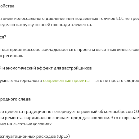
войства
ием колоссального давления или подземных толчков ECC не треска
ределяя нагрузку по всей площади элемента.
ся?
материал массово закладывается в проекты высотных жилых комп
х регионах.
 и экологический эффект для застройщиков
умных материалов в
современные проекты
— это не просто следо
еродного следа
 цемента традиционно генерирует огромный объем выбросов CO₂
 и ремонта, кардинально снижает вред для экологии. Это открыва
ю на льготных условиях.
ксплуатационных расходов (OpEx)