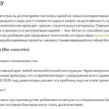
ду
отрасль долгое время считалась одной из самых консервативных в
родного следа, рост стоимости сырья и запрос на долговечность
 компонентам приходят «умные» строительные материалы. Главны
 о прочности и эксплуатации зданий — био-бетон со способностью 
е мы разберем две прорывные технологии, которые наша
проектно
азрабатываемые проекты: самовосстанавливающийся и гибкий бет
 (Bio-concrete):
мовосстановления стен
авный враг любой железобетонной конструкции. Через микроскоп
розию арматуры, что со временем ведет к разрушению всего здан
. В 2026 году девелоперы решают эту проблему еще на этапе про
ает?
есь при производстве добавляются капсулы со специальными бакте
ухом состоянии бактерии могут спать десятилетиями.