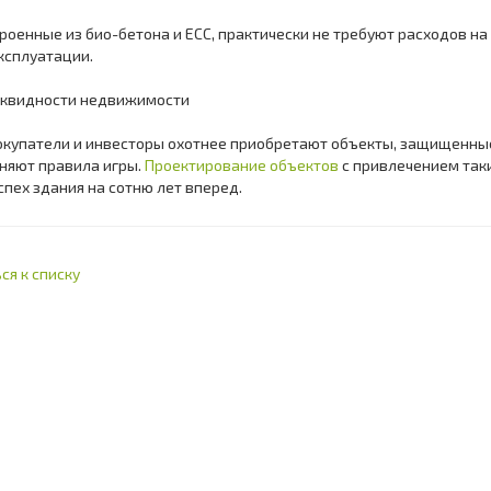
оенные из био-бетона и ECC, практически не требуют расходов н
ксплуатации.
квидности недвижимости
упатели и инвесторы охотнее приобретают объекты, защищенные
няют правила игры.
Проектирование объектов
с привлечением так
спех здания на сотню лет вперед.
ся к списку