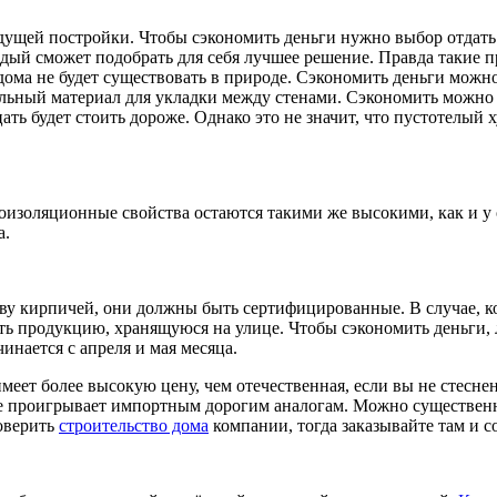
дущей постройки. Чтобы сэкономить деньги нужно выбор отдать
ждый сможет подобрать для себя лучшее решение. Правда такие 
о дома не будет существовать в природе. Сэкономить деньги мож
льный материал для укладки между стенами. Сэкономить можно и
ть будет стоить дороже. Однако это не значит, что пустотелый 
изоляционные свойства остаются такими же высокими, как и у 
а.
ву кирпичей, они должны быть сертифицированные. В случае, ког
ть продукцию, хранящуюся на улице. Чтобы сэкономить деньги, л
нается с апреля и мая месяца.
меет более высокую цену, чем отечественная, если вы не стесне
 не проигрывает импортным дорогим аналогам. Можно существен
оверить
строительство дома
компании, тогда заказывайте там и с