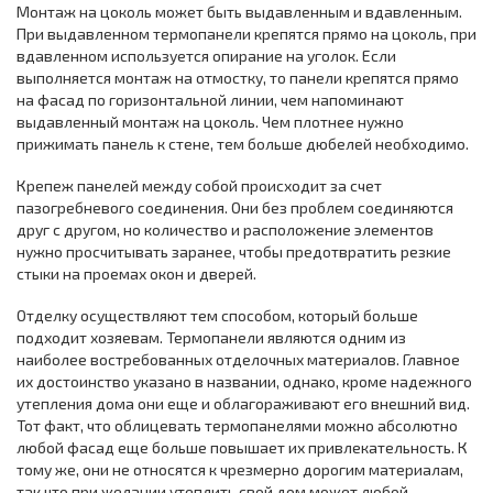
Монтаж на цоколь может быть выдавленным и вдавленным.
При выдавленном термопанели крепятся прямо на цоколь, при
вдавленном используется опирание на уголок. Если
выполняется монтаж на отмостку, то панели крепятся прямо
на фасад по горизонтальной линии, чем напоминают
выдавленный монтаж на цоколь. Чем плотнее нужно
прижимать панель к стене, тем больше дюбелей необходимо.
Крепеж панелей между собой происходит за счет
пазогребневого соединения. Они без проблем соединяются
друг с другом, но количество и расположение элементов
нужно просчитывать заранее, чтобы предотвратить резкие
стыки на проемах окон и дверей.
Отделку осуществляют тем способом, который больше
подходит хозяевам. Термопанели являются одним из
наиболее востребованных отделочных материалов. Главное
их достоинство указано в названии, однако, кроме надежного
утепления дома они еще и облагораживают его внешний вид.
Тот факт, что облицевать термопанелями можно абсолютно
любой фасад еще больше повышает их привлекательность. К
тому же, они не относятся к чрезмерно дорогим материалам,
так что при желании утеплить свой дом может любой