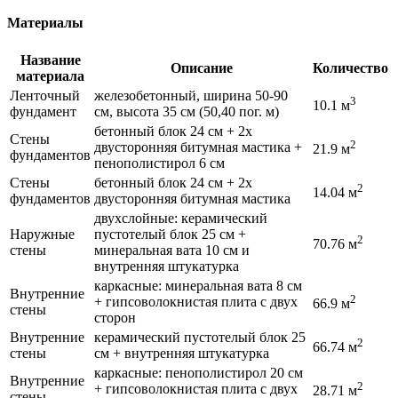
Материалы
Название
Описание
Количество
материала
Ленточный
железобетонный, ширина 50-90
3
10.1 м
фундамент
см, высота 35 см (50,40 пог. м)
бетонный блок 24 см + 2x
Стены
2
двусторонняя битумная мастика +
21.9 м
фундаментов
пенополистирол 6 см
Стены
бетонный блок 24 см + 2x
2
14.04 м
фундаментов
двусторонняя битумная мастика
двухслойные: керамический
Наружные
пустотелый блок 25 см +
2
70.76 м
стены
минеральная вата 10 см и
внутренняя штукатурка
каркасные: минеральная вата 8 см
Внутренние
2
+ гипсоволокнистая плита с двух
66.9 м
стены
сторон
Внутренние
керамический пустотелый блок 25
2
66.74 м
стены
см + внутренняя штукатурка
каркасные: пенополистирол 20 см
Внутренние
2
+ гипсоволокнистая плита с двух
28.71 м
стены