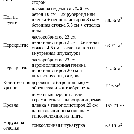
сторон
песчаная подсыпка 20-30 см +
бетон 10 см + 2х рубероид или
Пол на
2
пленка + пенополистирол 8 см +
88.56 м
грунте
бетонная стяжка 5,5 см + отделка
пола
часторебристое 23 см +
пенополистирол 2 см + бетонная
2
Перекрытиe
63.71 м
стяжка 4,5 см + отделка пола и
внутренняя штукатурка
часторебристое 23 см +
пароизоляционная пленка +
2
Перекрытиe
41.36 м
пенополистирол 20 см и
внутренняя штукатурка
Конструкция
деревянная (стропильная) +
3
7.16 м
крыши
обрешетка и контробрешетка
цементная черепица или
керамическая + паропроницаемая
2
Кровля
пленка + пенополистирол 20 см +
153.71 м
пароизоляционная пленка +
гипсоволокнистая плита
Наружная
2
тонкослойная штукатурка
62.19 м
отделка