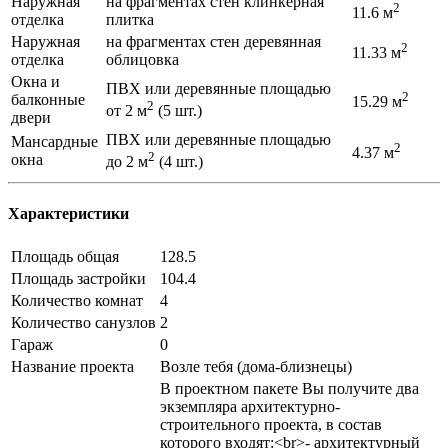
Наружная
на фрагментах стен клинкерная
2
11.6 м
отделка
плитка
Наружная
на фрагментах стен деревянная
2
11.33 м
отделка
облицовка
Окна и
ПВХ или деревянные площадью
2
балконные
15.29 м
2
от 2 м
(5 шт.)
двери
ПВХ или деревянные площадью
Mансардные
2
4.37 м
2
окна
до 2 м
(4 шт.)
Характеристики
Площадь общая
128.5
Площадь застройки
104.4
Количество комнат
4
Количество санузлов
2
Гараж
0
Название проекта
Возле тебя (домa-близнецы)
В проектном пакете Вы получите два
экземпляра архитектурно-
строительного проекта, в состав
которого входят:<br>- архитектурный