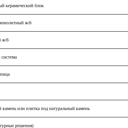
ый керамический блок
монолитный ж/б
 ж/б
 система
епица
 камень или плитка под натуральный камень
ктурные решения)