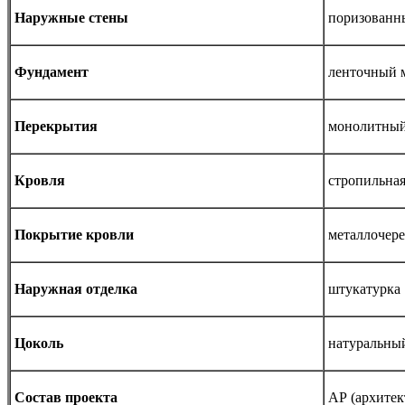
Наружные стены
поризованн
Фундамент
ленточный 
Перекрытия
монолитный
Кровля
стропильная
Покрытие кровли
металлочер
Наружная отделка
штукатурка
Цоколь
натуральный
Состав проекта
АР (архите