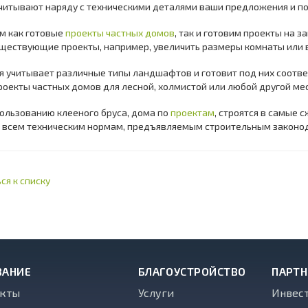
читывают наряду с техническими деталями ваши предложения и п
м как готовые
проекты частных домов
, так и готовим проекты на 
ществующие проекты, например, увеличить размеры комнаты или 
я учитывает различные типы ландшафтов и готовит под них соот
оекты частных домов для лесной, холмистой или любой другой ме
ользованию клееного бруса, дома по
проектам
, строятся в самые 
т всем техническим нормам, предъявляемым строительным законо
ся к списку
ВАНИЕ
БЛАГОУСТРОЙСТВО
ПАРТ
екты
Услуги
Инвес