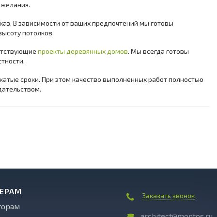
ожелания.
заказ. В зависимости от ваших предпочтений мы готовы
высоту потолков.
ветствующие
проекты деревянных домов
. Мы всегда готовы
стности.
сжатые сроки. При этом качество выполненных работ полностью
дательством.
НЕРАМ
Заказать звонок
торам
architect@montos.ru