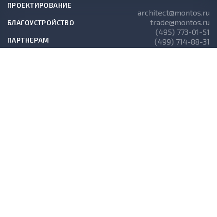
ПРОЕКТИРОВАНИЕ
architect@montos.ru
trade@montos.ru
БЛАГОУСТРОЙСТВО
(495) 773-01-51
ПАРТНЕРАМ
(499) 714-88-31
ГОТОВЫЕ ПРОЕКТЫ
О КОМПАНИИ
НОВОСТИ
СТАТЬИ
АКЦИИ
© 2026 Montos.ru. Все права защищены.
Разработка интернет-магазина
«UMA Digital»