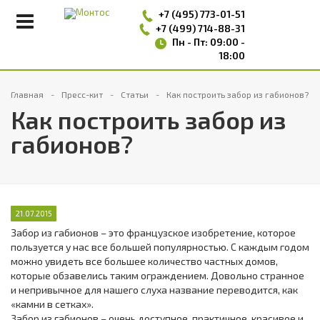
+7 (495)
773-01-51
+7 (499) 714-88-31
Пн - Пт: 09:00 -
18:00
Главная
Пресс-кит
Статьи
Как построить забор из габионов?
Как построить забор из
габионов?
21.07.2015
Забор из габионов – это французское изобретение, которое
пользуется у нас все большей популярностью. С каждым годом
можно увидеть все большее количество частных домов,
которые обзавелись таким ограждением. Довольно странное
и непривычное для нашего слуха название переводится, как
«камни в сетках».
Забор из габионов – очень доступное, практичное, красивое и