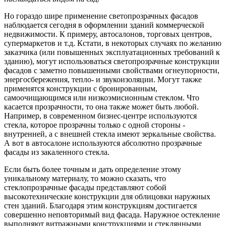
Но гораздо шире применение светопрозрачных фасадов
наблюдается сегодня в оформлении зданий коммерческой
недвижимости. К примеру, автосалонов, торговых центров,
супермаркетов и т.д. Кстати, в некоторых случаях по желанию
заказчика (или повышенных эксплуатационных требований к
зданию), могут использоваться светопрозрачные конструкции
фасадов с заметно повышенными свойствами огнеупорности,
энергосбережения, тепло- и звукоизоляции. Могут также
применятся конструкции с бронированным,
самоочищающимся или низкоэмисионным стеклом. Что
касается прозрачности, то она также может быть любой.
Например, в современном бизнес-центре используются
стекла, которое прозрачны только с одной стороны -
внутренней, а с внешней стекла имеют зеркальные свойства.
А вот в автосалоне используются абсолютно прозрачные
фасады из закаленного стекла.
Если быть более точным и дать определение этому
уникальному материалу, то можно сказать, что
стеклопрозрачные фасады представляют собой
высокотехнические конструкции для облицовки наружных
стен зданий. Благодаря этим конструкциям достигается
совершенно неповторимый вид фасада. Наружное остекление
выполняют витражными конструкциями и стеклянными